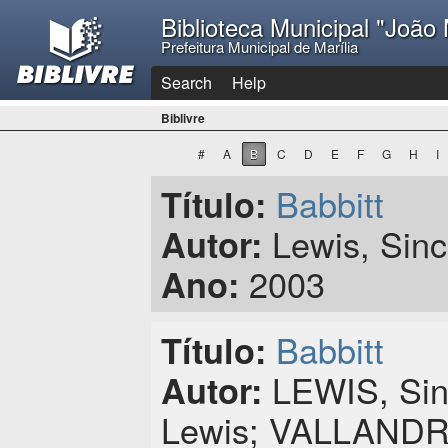
Biblioteca Municipal "João
Prefeitura Municipal de Marília
Search
Help
Biblivre
#
A
B
C
D
E
F
G
H
I
Babbitt
Título:
Lewis, Sincl
Autor:
2003
Ano:
Babbitt
Título:
LEWIS, Sincl
Autor:
Lewis; VALLANDRO