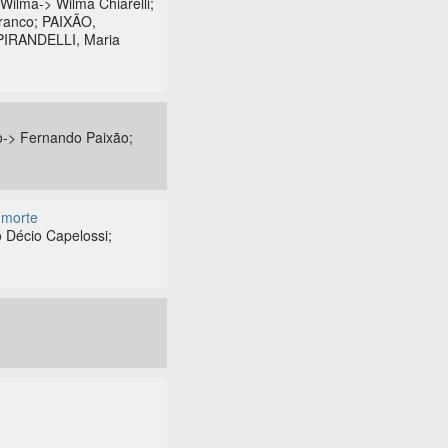
lma-> Wilma Chiarelli;
Franco; PAIXÃO,
PIRANDELLI, Maria
o-> Fernando Paixão;
 morte
 Décio Capelossi;