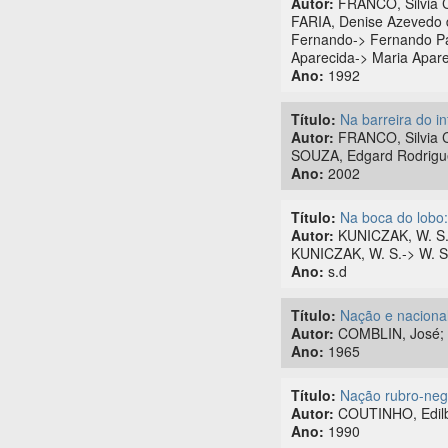
Autor:
FRANCO, Silvia C
FARIA, Denise Azevedo d
Fernando-> Fernando Pa
Aparecida-> Maria Aparec
Ano:
1992
Título:
Na barreira do i
Autor:
FRANCO, Silvia Ci
SOUZA, Edgard Rodrigue
Ano:
2002
Título:
Na boca do lobo:
Autor:
KUNICZAK, W. S.;
KUNICZAK, W. S.-> W. S
Ano:
s.d
Título:
Nação e naciona
Autor:
COMBLIN, José; 
Ano:
1965
Título:
Nação rubro-neg
Autor:
COUTINHO, Edilbe
Ano:
1990