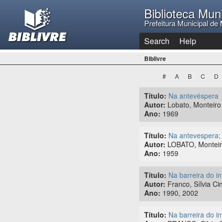
Biblioteca Mun
Prefeitura Municipal de 
Search
Help
Biblivre
#
A
B
C
D
Título:
Na antevéspera
Autor:
Lobato, Monteiro
Ano:
1969
Título:
Na antevespera;
Autor:
LOBATO, Monteiro
Ano:
1959
Título:
Na barreira do i
Autor:
Franco, Sílvia Cin
Ano:
1990, 2002
Título:
Na barreira do i