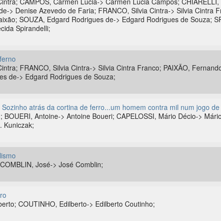
intra; CAMPOS, Carmen Lucia-> Carmen Lucia Campos; CHIARELLI, Wi
e-> Denise Azevedo de Faria; FRANCO, Silvia Cintra-> Silvia Cintra 
ixão; SOUZA, Edgard Rodrigues de-> Edgard Rodrigues de Souza; S
ida Spirandelli;
nferno
ntra; FRANCO, Silvia Cintra-> Silvia Cintra Franco; PAIXÃO, Fernand
s de-> Edgard Rodrigues de Souza;
 Sozinho atrás da cortina de ferro...um homem contra mil num jogo de
 BOUERI, Antoine-> Antoine Boueri; CAPELOSSI, Mário Décio-> Mário
. Kuniczak;
lismo
COMBLIN, José-> José Comblin;
ro
rto; COUTINHO, Edilberto-> Edilberto Coutinho;