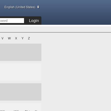
English (United States)
Login
V
W
X
Y
Z