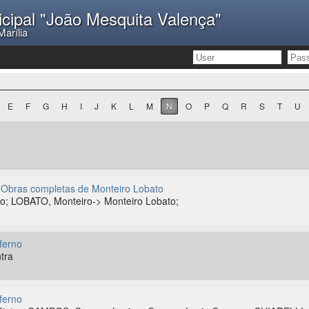
icipal "João Mesquita Valença"
Marília
E
F
G
H
I
J
K
L
M
N
O
P
Q
R
S
T
U
 Obras completas de Monteiro Lobato
; LOBATO, Monteiro-> Monteiro Lobato;
nferno
tra
nferno